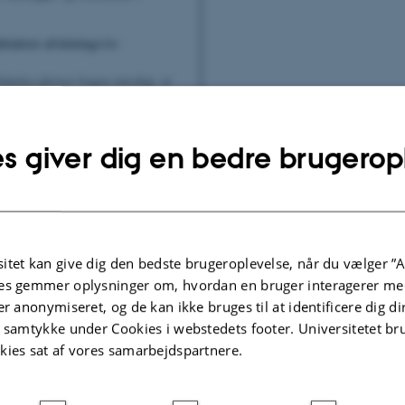
luderer afslutningsvis:
attelse påviser bogen entydigt, at
a Pedersens læsning af Løgstrup er
s giver dig en bedre brugerop
Førerskab og Folkesty
Redigeret af Bjørn Rabjerg, Sasja 
Hauge
itet kan give dig den bedste brugeroplevelse, når du vælger ”A
es gemmer oplysninger om, hvordan en bruger interagerer med
er anonymiseret, og de kan ikke bruges til at identificere dig d
t samtykke under Cookies i webstedets footer. Universitetet br
kies sat af vores samarbejdspartnere.