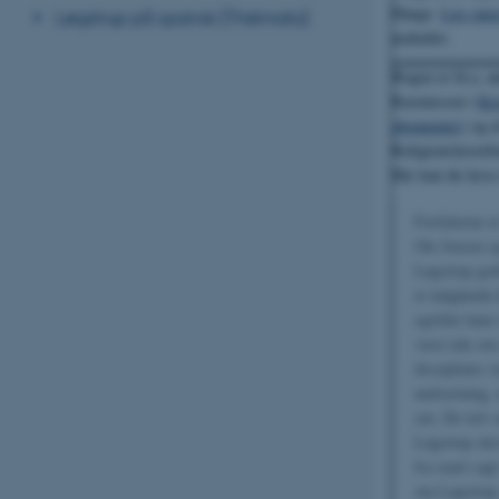
Hauge.
Læs mer
Løgstrup på spansk (Thémata)
nedenfor.
Bogen er bl.a. 
Rasmussen i
Kri
abonnenter)
og a
Religionslærerfo
Her kan du læse
Forfatterne 
Ole Jensen o
Løgstrup god
et indgående 
og/eller hans
være tale om 
disciplenes s
undsætning, m
om. De tolv a
Løgstrup skre
fra snart sag
om Løgstrup,