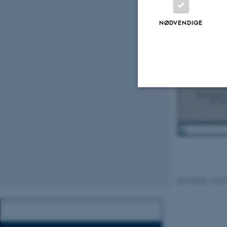
NØDVENDIGE
Nødvendige
Nødvendige cooki
grundlæggende fu
cookies.
Revideret 16.04
Navn