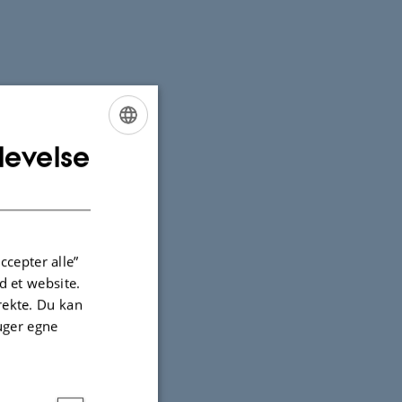
levelse
ENGLISH
DANISH
re
E.M. Stopa og Hans
ccepter alle”
 et website.
irekte. Du kan
uger egne