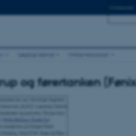
Til studerende
Til ph.d.er
er
Løgstrup Arkivet
Online ressourcer
rup og førertanken (Fønix
udspandt der sig i Kristeligt Dagblads
e diskussion om K.E. Løgstrups forhold
 demokratiet og nazismen. Du kan læse
 i
Bjørn Rabjergs kronik her
.
en nyudgivelse på forlaget Fønix
rn Rabjerg, Sasja E.M. Stopa og Hans