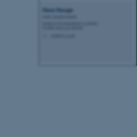
Hans
Hauge
Lektor emeritus/emerita
Institut for Kommunikation og Kultur -
Nordisk Sprog og Litteratur
norhh@cc.au.dk
M