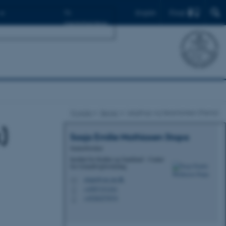
Find
English
Til
medarbejdere
Forside
Bøger
Løgstrup og førertanken (Fønix)
)
Sasja Emilie
Mathiasen Stopa
Seniorforsker
Institut for Kultur og Samfund - Center
for Grundtvigforskning
stopa@cas.au.dk
M
+4587151241
P
+4526257674
P