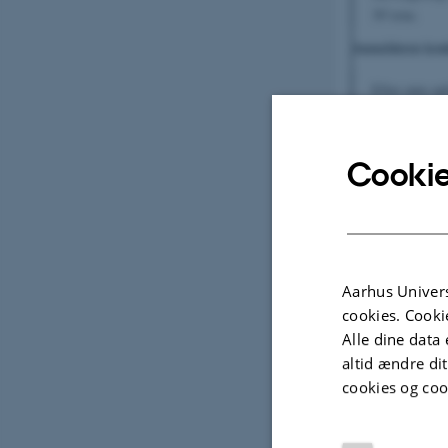
30’erne.
Anmelderen konk
Efter min opf
Esther Oluff
forkert.
Cookie
Aarhus Univers
cookies. Cooki
Alle dine data 
altid ændre di
cookies og coo