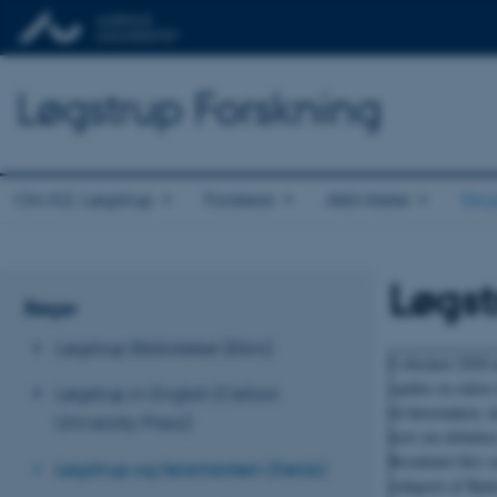
Løgstrup Forskning
Om K.E. Løgstrup
Forskere
Aktiviteter
Bøg
Løgst
Bøger
Løgstrup Biblioteket (Klim)
I efteråret 2020 
spalter en størr
Løgstrup in English (Oxford
til førertanken,
University Press)
kort om debatten
Resultatet blev 
Løgstrup og førertanken (Fønix)
redigeret af Bjø