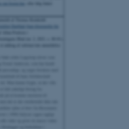
e om bogen her
, eller følg linket
anmeldt af Thomas Reinholdt
steligt Dagblad (kun tilgængelig for
f Allan Poulsen i
reningens Blad (nr. 2, 2021, s. 80-81).
 et uddrag af sidstnævnte anmeldelse:
er både ældre Løgstrup-elever som
g Svend Andersen, som har kendt
t personligt, og yngre forskere med
kendskab til hans forfatterskab
 tid. Man kunne frygte, at der ville
et lidt ynkeligt forsøg fra
ide på at komme mesteren til
en det er der overhovedet ikke tale
rtikler (plus et brev fra Rosemarie
vet i 1990) belyser sagen sagligt
t alle sider og giver en masse viden
 Heidegger og forholdene i